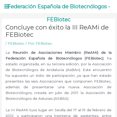
Ir
Federación Española de Biotecnólogos -
al
contenido
FEBiotec
Concluye con éxito la III ReAMi de
FEBiotec
/
FEBiotec
/ Por
FEBiotec
La
Reunión de Asociaciones Miembro (ReAMi) de la
Federación Española de Biotecnólogos (FEBiotec)
, ha
estado organizada, en su tercera edición, por la Asociación
de Biotecnólogos de Andalucía (AsBAn). Este encuentro
ha supuesto un éxito de participación, ya que han estado
presentes las seis Asociaciones que componen FEBiotec,
además de presentarse una nueva Asociación de
Biotecnólogos, creada en julio de 2011: la Asociación de
Biotecnólogos de Asturias (ASBAS).
La III ReAMi tuvo lugar en Sevilla del 17 al 19 de febrero de
2012, y participaron una treintena de asistentes, entre