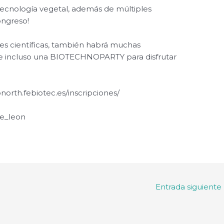
iotecnología vegetal, además de múltiples
congreso!
des científicas, también habrá muchas
icas e incluso una BIOTECHNOPARTY para disfrutar
onorth.febiotec.es/inscripciones/
le_leon
Entrada siguiente