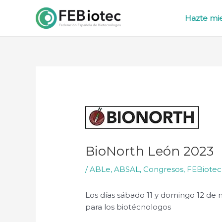
Ir
al
Hazte m
contenido
BioNorth León 2023
/
ABLe
,
ABSAL
,
Congresos
,
FEBiotec
Los días sábado 11 y domingo 12 de 
para los biotécnologos